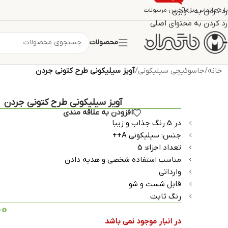
اره ما
تماس با ما
رد کردن به ناوبری
آخرین مرسولات
رد کردن به محتوای اصلی
محصولات
خانه
/
جاسوئیچی سیلیکونی
/
آویز سیلیکونی طرح کتونی جردن
آویز سیلیکونی طرح کتونی جردن
افزودن به علاقه مندی
در 5 رنگ جذاب و زیبا
جنس: سیلیکونی A++
تعداد اجزاء: 5
مناسب استفاده شخصی و هدیه دادن
وارداتی
قابل شست و شو
رنگ ثابت
00
در انبار موجود نمی باشد