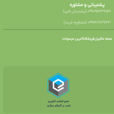
پشتیبانی و مشاوره
09909583758 (پشتیبان فنی)
09918873763 (مشاوره خرید)
مجله ماگیران
فروشگاه
آخرین مرسولات