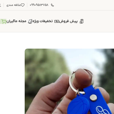
09909583758
علاقه مندی
پیش فروش
تخفیفات ویژه
مجله ماگیران