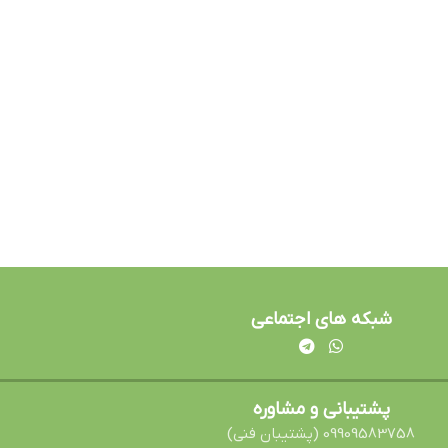
شبکه های اجتماعی
پشتیبانی و مشاوره
09909583758 (پشتیبان فنی)