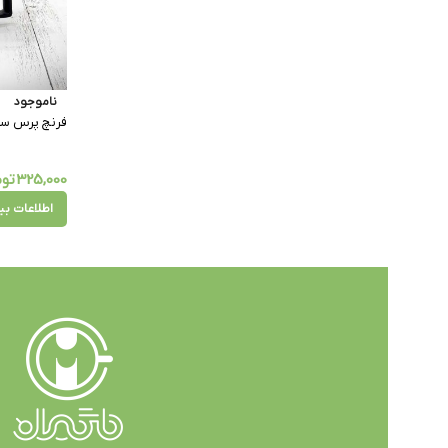
ناموجود
فرنچ پرس سیلیکو
325,000
توم
اطلاعات بی