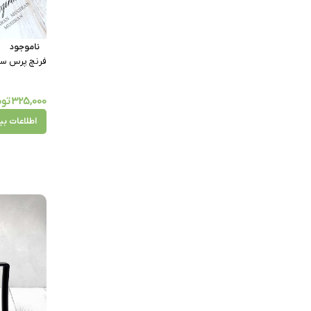
ناموجود
فرنچ پرس سیلیکو
325,000
توم
اطلاعات بی