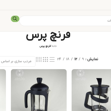
فرنچ پرس
خانه
/
فرنچ پرس
نمایش
9
12
18
24