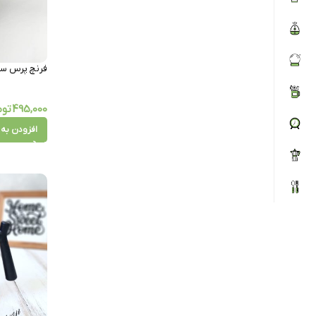
فرنچ پرس سیلیکو
495,000
توم
افزودن به 