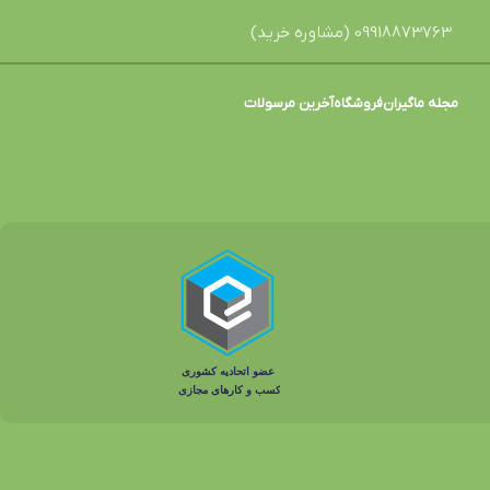
09918873763 (مشاوره خرید)
مجله ماگیران
فروشگاه
آخرین مرسولات