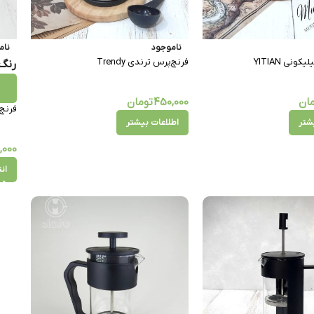
ناموجود
نام
نی YITIAN
فرنچ‌پرس ترندی Trendy
رنگ‌
ان
450,000
تومان
فرنچ
شتر
اطلاعات بیشتر
,000
ان