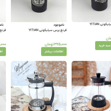
نی YITIAN
ناموجود
نام
فرنچ پرس سیلیکونی YITIAN
فرنچ پ
ان
325,000
تومان
,000
سبد خرید
اطلاعات بیشتر
اط