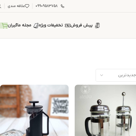
09909583758
علاقه مندی
پیش فروش
تخفیفات ویژه
مجله ماگیران