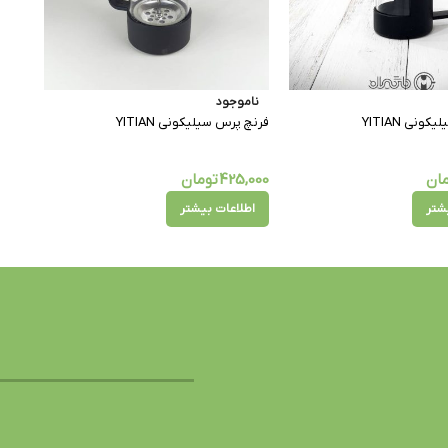
ناموجود
نی YITIAN
فرنچ پرس سیلیکونی YITIAN
ان
425,000
تومان
شتر
اطلاعات بیشتر