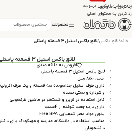
اره ما
تماس با ما
رد کردن به ناوبری
آخرین مرسولات
رد کردن به محتوای اصلی
محصولات
خانه
/
لانچ باکس
/
لانچ باکس استیل 3 قسمته پاستلی
لانچ باکس استیل 3 قسمته پاستلی
افزودن به علاقه مندی
لانچ باکس استیل 3 قسمته پاستلی
حجم: ۸۵۰ میل
دارای ظرف استیل جداشونده سه قسمته و یک ظرف اکرولیک 
واشرداره و نشتی نمیده
قابل استفاده در فریزر و شستشو در ماشین ظرفشویی
دارای درب چفت شونده از 4سمت
بدون مواد مضر شیمیایی Free BPA
مناسب استفاده در دانشگاه، مدرسه و مهدکودک برای دانش‌
دانشجویان