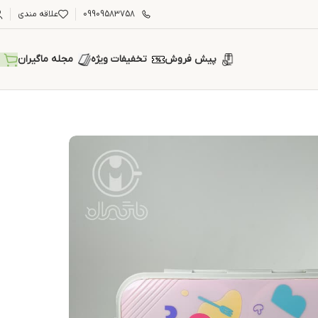
09909583758
علاقه مندی
پیش فروش
تخفیفات ویژه
مجله ماگیران