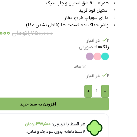
همراه با قاشق استیل و چاپستیک
استیل فود گرید
دارای سوپاپ خروج بخار
واشر جداکننده قسمت ها (قاطی نشدن غذا)
,000
1,750,000
تومان
2 در انبار
رنگ‌ها
صورتی
صاف
2 در انبار
+
-
افزودن به سبد خرید
هر قسط با ترب‌پی:
397,500
تومان
۴ قسط ماهانه. بدون سود، چک و ضامن.