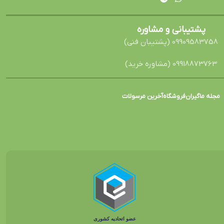
پشتیبانی و مشاوره
09909583758 (پشتیبان فنی)
09918873763 (مشاوره خرید)
مجله ماگیران
فروشگاه
آخرین مرسولات