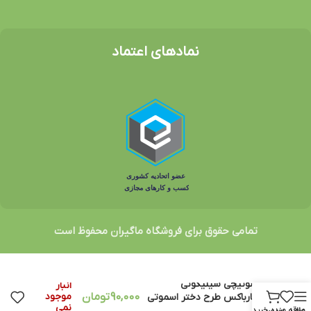
نمادهای اعتماد
تمامی حقوق برای فروشگاه ماگیران محفوظ است
در
جاسوئیچی سیلیکونی
انبار
90,000
تومان
موجود
استارباکس طرح دختر اسموتی
نمی
زرد
منو
علاقه مندی
سبد خرید