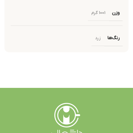
وزن
1001 گرم
رنگ‌ها
زرد