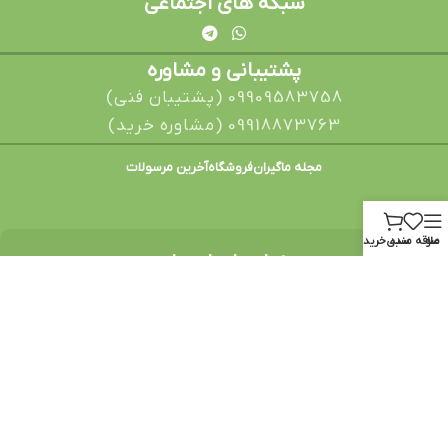
شبکه های اجتماعی
پشتیبانی و مشاوره
09909583758 (پشتیبان فنی)
09918873763 (مشاوره خرید)
مجله ماگیران
فروشگاه
آخرین مرسولات
منو
علاقه مندی
سبد خرید
نمادهای اعتماد