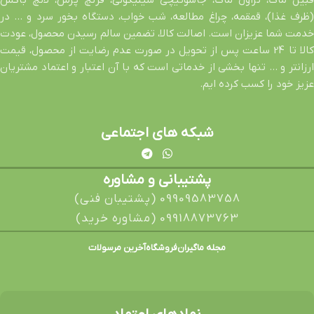
قبیل ماگ، تراول ماگ، جاسوئیچی سیلیکونی، فرنچ پرس، لانچ باکس
(ظرف غذا)، قمقمه، چراغ مطالعه، شب خواب، دستگاه بخور سرد و … در
خدمت شما عزیزان است. اصالت کالا، تضمین سالم رسیدن محصول، عودت
کالا تا 24 ساعت پس از تحویل در صورت عدم رضایت از محصول، قیمت
ارزانتر و … تنها بخشی از خدماتی است که با آن اعتبار و اعتماد مشتریان
عزیز خود را کسب کرده ایم.
شبکه های اجتماعی
پشتیبانی و مشاوره
09909583758 (پشتیبان فنی)
09918873763 (مشاوره خرید)
مجله ماگیران
فروشگاه
آخرین مرسولات