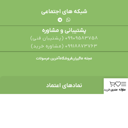
شبکه های اجتماعی
پشتیبانی و مشاوره
09909583758 (پشتیبان فنی)
09918873763 (مشاوره خرید)
مجله ماگیران
فروشگاه
آخرین مرسولات
نمادهای اعتماد
منو
علاقه مندی
سبد خرید