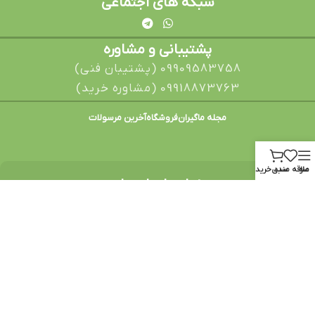
شبکه های اجتماعی
پشتیبانی و مشاوره
09909583758 (پشتیبان فنی)
09918873763 (مشاوره خرید)
مجله ماگیران
فروشگاه
آخرین مرسولات
منو
علاقه مندی
سبد خرید
نمادهای اعتماد