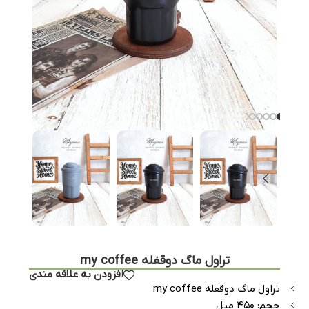
تراول ماگ دوقفله my coffee
افزودن به علاقه مندی
تراول ماگ دوقفله my coffee
حجم: ۴۵۰ میل